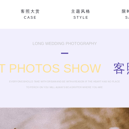
客照大赏
主题风格
限
CASE
STYLE
S
LONG WEDDING PHOTOGRAPHY
T PHOTOS SHOW
客
EVERYONE BHOLLD TAKE WITH DREAM AND BE WITHA REASON IF THE HEART HAS NO PLACE
TO PERCH ON YOU WILL ALWAYS BE A DRIFTER WHERE YOU ARE