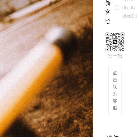
新
06-06
客
00:00:
照
扫一扫
点
击
联
系
客
服